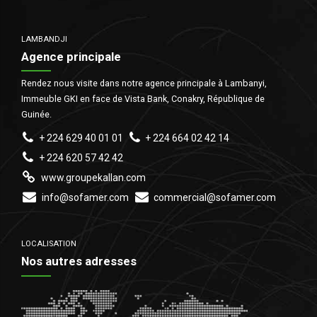
LAMBANDJI
Agence principale
Rendez nous visite dans notre agence principale à Lambanyi,
Immeuble GKI en face de Vista Bank, Conakry, République de
Guinée.
+ 224 629 40 01 01
+ 224 664 02 42 14
+ 224 620 57 42 42
www.groupekallan.com
info@sofamer.com
commercial@sofamer.com
LOCALISATION
Nos autres adresses